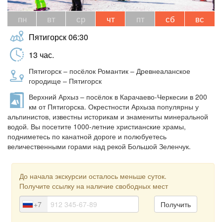
пн
вт
ср
чт
пт
сб
вс
Пятигорск
06:30
13
час.
Пятигорск – посёлок Романтик – Древнеаланское
городище – Пятигорск
Верхний Архыз – посёлок в Карачаево-Черкесии в 200
км от Пятигорска. Окрестности Архыза популярны у
альпинистов, известны историкам и знамениты минеральной
водой. Вы посетите 1000-летние христианские храмы,
подниметесь по канатной дороге и полюбуетесь
величественными горами над рекой Большой Зеленчук.
До начала экскурсии осталось меньше суток.
Получите ссылку на наличие свободных мест
+7