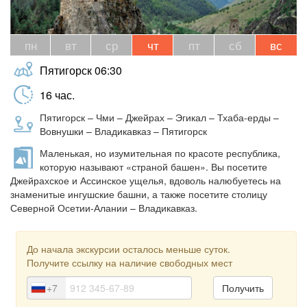
пн
вт
ср
чт
пт
сб
вс
Пятигорск
06:30
16
час.
Пятигорск – Чми – Джейрах – Эгикал – Тхаба-ерды –
Вовнушки – Владикавказ – Пятигорск
Маленькая, но изумительная по красоте республика,
которую называют «страной башен». Вы посетите
Джейрахское и Ассинское ущелья, вдоволь налюбуетесь на
знаменитые ингушские башни, а также посетите столицу
Северной Осетии-Алании – Владикавказ.
До начала экскурсии осталось меньше суток.
Получите ссылку на наличие свободных мест
+7