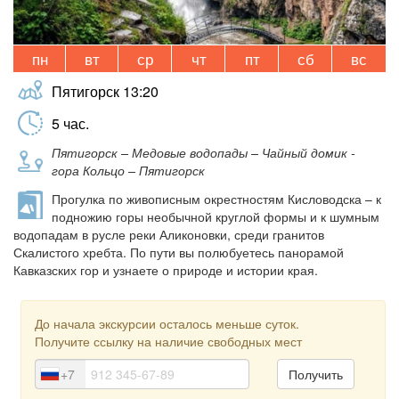
пн
вт
ср
чт
пт
сб
вс
Пятигорск
13:20
5
час.
Пятигорск – Медовые водопады – Чайный домик -
гора Кольцо – Пятигорск
Прогулка по живописным окрестностям Кисловодска – к
подножию горы необычной круглой формы и к шумным
водопадам в русле реки Аликоновки, среди гранитов
Скалистого хребта. По пути вы полюбуетесь панорамой
Кавказских гор и узнаете о природе и истории края.
До начала экскурсии осталось меньше суток.
Получите ссылку на наличие свободных мест
+7