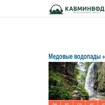
Медовые водопады + 
пн
вт
ср
чт
п