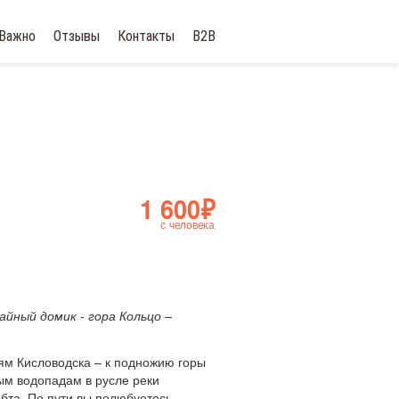
Важно
Отзывы
Контакты
B2B
1 600₽
с человека
йный домик - гора Кольцо –
ям Кисловодска – к подножию горы
ым водопадам в русле реки
ебта. По пути вы полюбуетесь