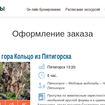
Он-лайн бронирование
Расписание экскурсий
Оформление заказа
гора Кольцо из Пятигорска
Пятигорск
13:20
5
час.
Пятигорск – Медовые водопады – Ча
Пятигорск
Прогулка по живописным окрестност
необычной круглой формы и к шумн
т
сб
вс
Аликоновки, среди гранитов Скалистого хр