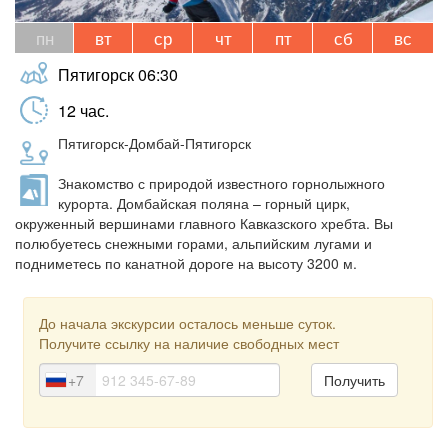
пн
вт
ср
чт
пт
сб
вс
Пятигорск
06:30
12
час.
Пятигорск-Домбай-Пятигорск
Знакомство с природой известного горнолыжного
курорта. Домбайская поляна – горный цирк,
окруженный вершинами главного Кавказского хребта. Вы
полюбуетесь снежными горами, альпийским лугами и
подниметесь по канатной дороге на высоту 3200 м.
До начала экскурсии осталось меньше суток.
Получите ссылку на наличие свободных мест
+7